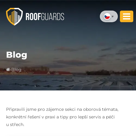
Blog
›
Blog
Připravili jsme pro zájemce sekci na oborová témata,
konkrétní řešení v praxi a tipy pro lepší servis a péči
u střech.